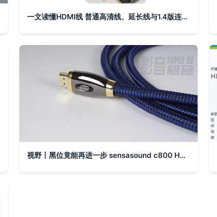
一文读懂HDMI线 普通高清线、延长线与1.4版连接线的全方位选择指南
视野丨黑位竟能再进一步 sensasound c800 HDMI线深度测评