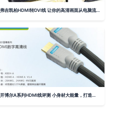
弗吉凯柏HDMI转DVI线 让你的高清画面从电脑流畅投射到显示器
开博尔A系列HDMI线评测 小身材大能量，打造家庭影音高品质体验