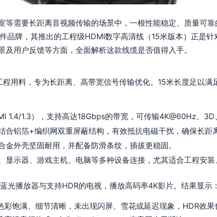
室等需要长距离音视频传输的场景中，一根性能稳定、质量可靠的
配件品牌，其推出的工程级HDMI数字高清线（15米版本）正是
景及用户反馈等方面，全面解析这款线缆是否值得入手。
准工程用料，专为长距离、高带宽信号传输优化。15米长度足以满
DMI 1.4/1.3），支持高达18Gbps的带宽，可传输4K@60Hz
结合铝箔+编织网双重屏蔽结构，有效抵抗电磁干扰，确保长距
合金外壳坚固耐用，并配备防滑条纹，插拔更稳固。
、显示器、游戏主机、电脑等多种设备连接，尤其适合工程安装
蓝光播放器与支持HDR的电视，播放高码率4K影片。结果显示
面色彩饱满、细节清晰，未出现闪屏、雪花或延迟现象，HDR效果