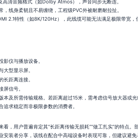
高清音频格式（如Dolby Atmos），声音同步无断连。
常，线身柔韧且不易缠绕，工程级PVC外被耐磨耐拉扯。
I 2.1特性（如8K/120Hz），此线缆可能无法满足极限带宽
投影仪与播放设备。
与大型显示屏。
的长距离连接。
接屏信号。
版本及所需传输规格。若距离超过15米，需考虑信号放大器或光纤
合追求稳定而非极限参数的消费者。
来看，用户普遍肯定其“长距离传输无损耗”“做工扎实”的特点。
业安装者分享，该线在配合中高端设备时表现可靠，但建议避免